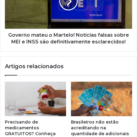
Notícias
falsas
sobre
MEI
e
INSS
Governo mateu o Martelo! Notícias falsas sobre
são
MEI e INSS são definitivamente esclarecidos!
definitivamente
esclarecidos!
Artigos relacionados
Precisando de
Brasileiros não estão
medicamentos
acreditando na
GRATUITOS? Conheça
quantidade de adicionais