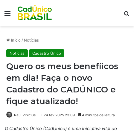
Menu
Pr
Início
/
Notícias
Notícias
Cadastro Único
Quero os meus benefíicos
em dia! Faça o novo
Cadastro do CADÚNICO e
fique atualizado!
Raul Vinicius
24 fev 2025 23:09
4 minutos de leitura
O Cadastro Único (CadÚnico) é uma iniciativa vital do