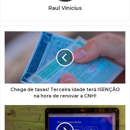
Raul Vinicius
Chega
de
taxas!
Terceira
idade
terá
ISENÇÃO
na
hora
de
Chega de taxas! Terceira idade terá ISENÇÃO
renovar
na hora de renovar a CNH!
a
CNH!
Governo
mateu
o
Martelo!