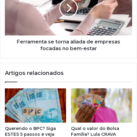
aliada
de
empresas
focadas
no
bem-
estar
Ferramenta se torna aliada de empresas
focadas no bem-estar
Artigos relacionados
Querendo o BPC? Siga
Qual o valor do Bolsa
ESTES 5 passos e veja
Família? Lula CRAVA