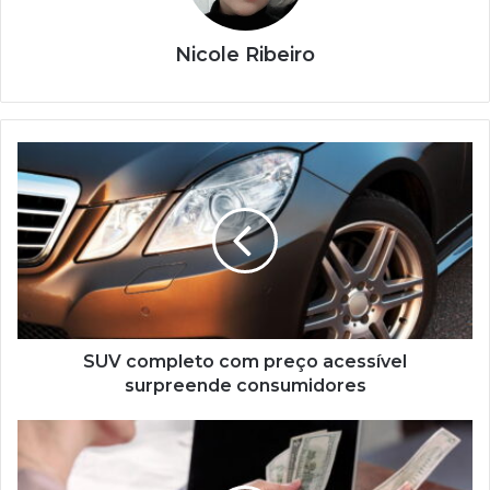
Nicole Ribeiro
SUV
completo
com
preço
acessível
surpreende
consumidores
SUV completo com preço acessível
surpreende consumidores
Ferramenta
se
torna