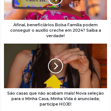
conseguir
o
auxílio
creche
em
Afinal, beneficiários Bolsa Família podem
2024?
conseguir o auxílio creche em 2024? Saiba a
Saiba
verdade!
a
verdade!
São
casas
que
não
acabam
mais!
Nova
seleção
para
o
São casas que não acabam mais! Nova seleção
Minha
para o Minha Casa, Minha Vida é anunciada;
Casa,
participe HOJE!
Minha