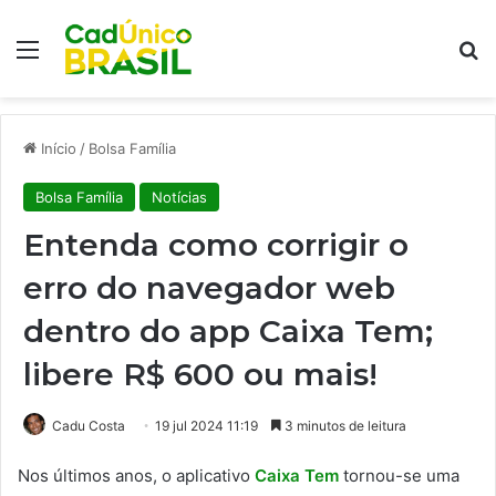
Menu
Pr
Início
/
Bolsa Família
Bolsa Família
Notícias
Entenda como corrigir o
erro do navegador web
dentro do app Caixa Tem;
libere R$ 600 ou mais!
Cadu Costa
19 jul 2024 11:19
3 minutos de leitura
Nos últimos anos, o aplicativo
Caixa Tem
tornou-se uma