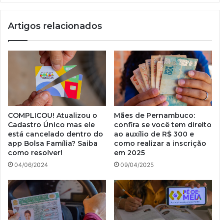
Vida
é
Artigos relacionados
anunciada;
participe
HOJE!
COMPLICOU! Atualizou o
Mães de Pernambuco:
Cadastro Único mas ele
confira se você tem direito
está cancelado dentro do
ao auxílio de R$ 300 e
app Bolsa Família? Saiba
como realizar a inscrição
como resolver!
em 2025
04/06/2024
09/04/2025