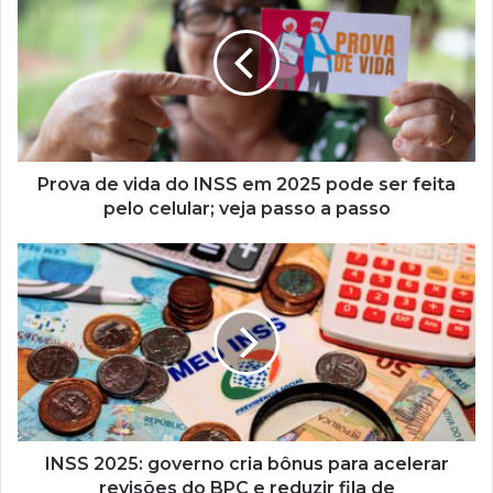
vida
do INSS
em
2025
pode
ser
feita
pelo
Prova de vida do INSS em 2025 pode ser feita
celular;
pelo celular; veja passo a passo
veja
passo a
INSS
passo
2025:
governo
cria
bônus
para
acelerar
revisões
do
BPC
INSS 2025: governo cria bônus para acelerar
e
revisões do BPC e reduzir fila de