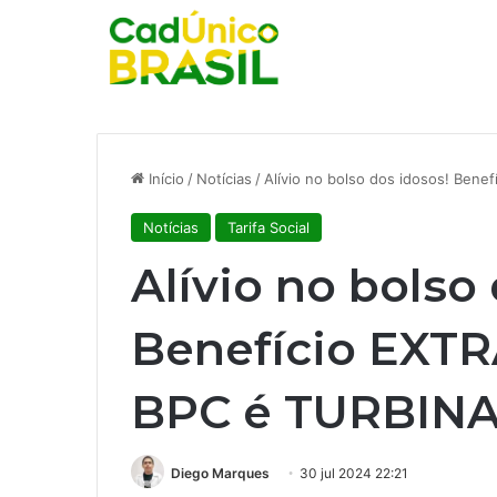
Início
/
Notícias
/
Alívio no bolso dos idosos! Ben
Notícias
Tarifa Social
Alívio no bolso
Benefício EXTR
BPC é TURBIN
Diego Marques
30 jul 2024 22:21