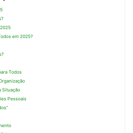
25
s?
 2025
 Todos em 2025?
s?
para Todos
Organização
a Situação
ões Pessoais
dos”
mento