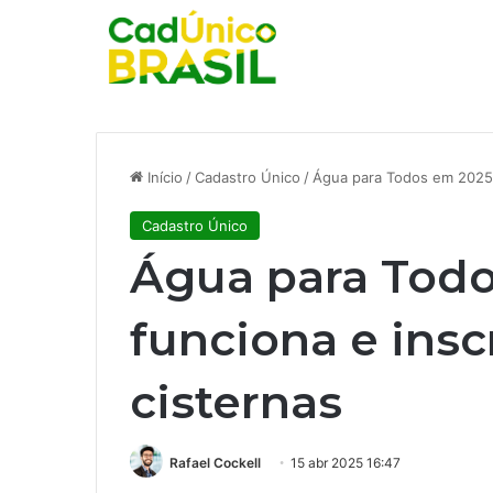
Início
/
Cadastro Único
/
Água para Todos em 2025:
Cadastro Único
Água para Tod
funciona e insc
cisternas
Rafael Cockell
15 abr 2025 16:47