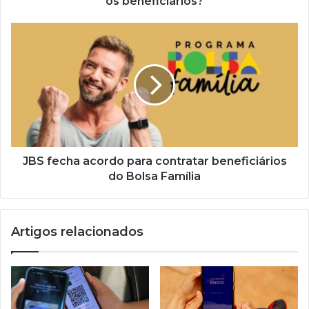
os beneficiários?
JBS
fecha
acordo
para
contratar
beneficiários
do
Bolsa
Família
JBS fecha acordo para contratar beneficiários
do Bolsa Família
Artigos relacionados