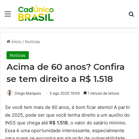
Menu
Pr
Início
/
Notícias
Notícias
Acima de 60 anos? Confira
se tem direito a R$ 1.518
Diego Marques
3 ago 2025 19:00
1 minuto de leitura
Se você tem mais de 60 anos, é bom ficar atento! A partir
de 2025, pode ser que você tenha direito a um auxílio do
INSS que chega até
R$ 1.518
, o valor do salário mínimo.
Essa é uma oportunidade interessante, especialmente
para quem se encontra em situação de vulnerabilidade.