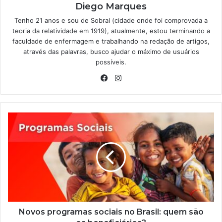
Diego Marques
Tenho 21 anos e sou de Sobral (cidade onde foi comprovada a
teoria da relatividade em 1919), atualmente, estou terminando a
faculdade de enfermagem e trabalhando na redação de artigos,
através das palavras, busco ajudar o máximo de usuários
possíveis.
Facebook
Instagram
Novos
programas
sociais
no
Brasil:
quem
são
os
beneficiários?
Novos programas sociais no Brasil: quem são