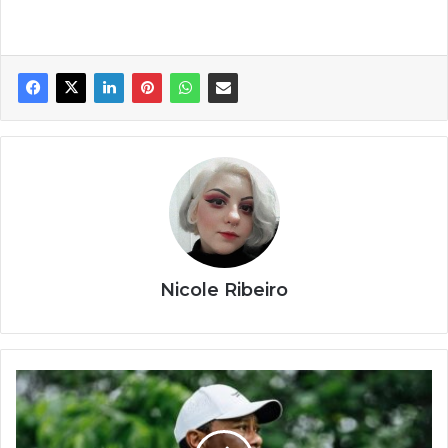
Nicole Ribeiro
A
lenda
que
transformou