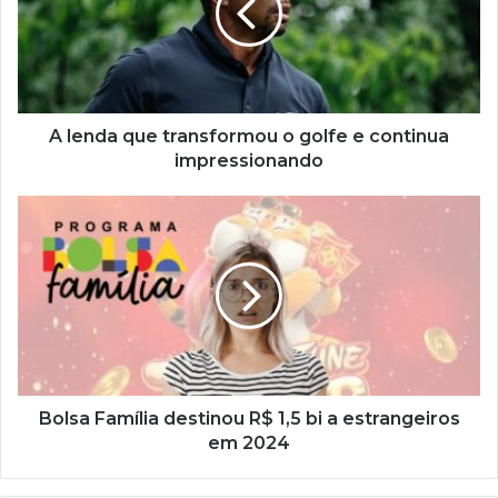
o
golfe
e
continua
impressionando
A lenda que transformou o golfe e continua
impressionando
Bolsa
Família
destinou
R$
1,5
bi
a
estrangeiros
em
2024
Bolsa Família destinou R$ 1,5 bi a estrangeiros
em 2024