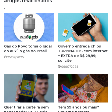
Artigos relacionados
perder
o
benefício
Gás do Povo toma o lugar
Governo entrega chips
do auxílio gás no Brasil
TURBINADOS com internet
+ EXTRA de R$ 29,99;
25/09/2025
solicite!
09/07/2024
Quer tirar a carteira sem
Tem 59 anos ou mais?
pagar nada? CNH Social
Governo prepara