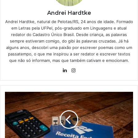
Andrei Hardtke
Andrei Hardtke, natural de Pelotas/RS, 24 anos de idade. Formado
em Letras pela UFPel, pós-graduado em Linguagens e atual
redator do Cadastro Único Brasil. Desde criança, as palavras
sempre estiveram comigo, do gibi às palavras cruzadas. Já há
alguns anos, descobri uma paixão por escrever poemas como um
passatempo, o que me inspirou a ser redator e escrever textos
que não só informam, mas que também cativam e emocionam.
Linkedin
Instagram
Papo
de
especialistas:
veja
como
ter
PRIORIDADE