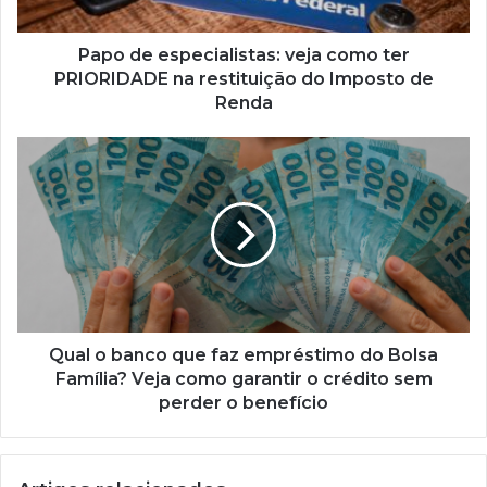
na
restituição
do
Papo de especialistas: veja como ter
Imposto
PRIORIDADE na restituição do Imposto de
de
Renda
Renda
Qual
o
banco
que
faz
empréstimo
do
Bolsa
Família?
Veja
Qual o banco que faz empréstimo do Bolsa
como
Família? Veja como garantir o crédito sem
garantir
perder o benefício
o
crédito
sem