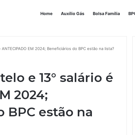
Home
Auxílio Gás
Bolsa Família
BP
o é ANTECIPADO EM 2024; Beneficiários do BPC estão na lista?
elo e 13° salário é
M 2024;
o BPC estão na