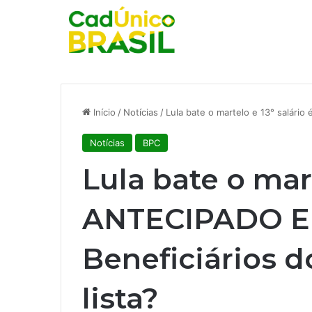
Início
/
Notícias
/
Lula bate o martelo e 13° salári
Notícias
BPC
Lula bate o mart
ANTECIPADO E
Beneficiários d
lista?